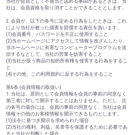
当社が会員として不適当と認める事由があるときは、当
社は、会員資格を取り消すことができることとします。
2. 会員が、以下の各号に定める行為をしたときは、これ
により当社が被った損害を賠償する責任を負います。
(1)会員番号、パスワードを不正に使用すること
(2)当ホームページにアクセスして情報を改ざんしたり、
当ホームページに有害なコンピュータープログラムを送
信するなどして、当社の営業を妨害すること
(3)当社が扱う商品の知的所有権を侵害する行為をするこ
と
(4)その他、この利用規約に反する行為をすること
第6条 (会員情報の取扱い)
1. 当社は、原則として会員情報を会員の事前の同意なく
第三者に対して開示することはありません。ただし、次
の各号の場合には、会員の事前の同意なく、当社は会員
情報その他のお客様情報を開示できるものとします。
(1)法令に基づき開示を求められた場合
(2)当社の権利、利益、名誉等を保護するために必要であ
ると当社が判断した場合